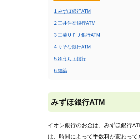
1
みずほ銀行ATM
2
三井住友銀行ATM
3
三菱ＵＦＪ銀行ATM
4
りそな銀行ATM
5
ゆうちょ銀行
6
結論
みずほ銀行ATM
イオン銀行のお金は、みずほ銀行AT
は、時間によって手数料が変わって