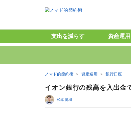
支出を減らす
資産運用
ノマド的節約術
資産運用
銀行口座
イオン銀行の残高を入出金
松本 博樹