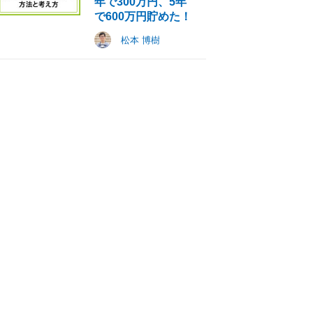
年で300万円、5年
で600万円貯めた！
松本 博樹