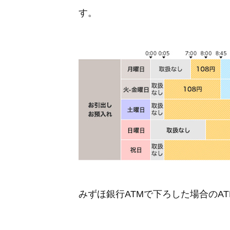
す。
みずほ銀行ATMで下ろした場合のA