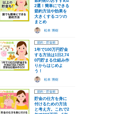
節約術のおすすめ2
2選！簡単にできる
節約方法や効果を
大きくするコツの
まとめ
松本 博樹
節約・貯金術
1年で100万円貯金
する方法は1日2,74
0円貯まる仕組み作
りからはじめよ
う！
松本 博樹
節約・貯金術
貯金の仕方を身に
付けるための方法
と考え方。これで2