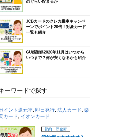
のぐらい貯まるか
JCBカードのクレカ乗車キャンペ
ーンでポイント20倍！対象カード
一覧も紹介
GU感謝祭2026年11月はいつから
いつまで？何が安くなるかも紹介
キーワードで探す
ポイント還元率
,
即日発行
,
法人カード
,
楽
天カード
,
イオンカード
節約・貯金術