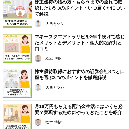
株主優待の始め方・もらうまでの流れで確
認したい5つのポイント・いつ届くかについ
て解説
大西カツシ
マネースクエアトラリピを2年半続けて感じ
たメリットとデメリット・個人的な評判と
口コミ
松本 博樹
株主優待取得におすすめの証券会社8つと口
座を選ぶ3つのポイントを徹底解説
大西カツシ
月10万円もらえる配当金生活にはいくら必
要？実現するためにやってきたことを紹介
松本 博樹