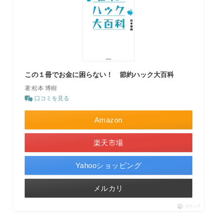
この１冊でお金に困らない！ 節約ハック大百科
著:松本 博樹
口コミを見る
Amazon
楽天市場
Yahooショッピング
メルカリ
ポチップ