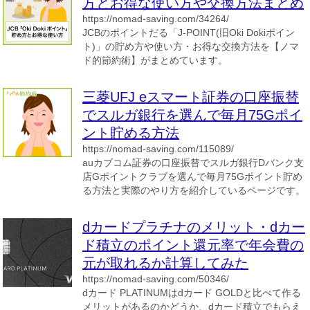
方とお得な使い方や交換方法まとめ
https://nomad-saving.com/34264/
JCBのポイントだる「J-POINT(旧Oki Dokiポイン
ト)」の貯め方や使い方・お得な交換方法を【ノマ
ド的節約術】がまとめています。
三菱UFJ eスマート証券の口座振替
でスルガ銀行を選んで毎月75Gポイ
ント貯める方法
https://nomad-saving.com/115089/
auカブコム証券の口座振替でスルガ銀行Dバンク支
店Gポイントクラブを選んで毎月75Gポイント貯め
る方法と実際のやり方を紹介しているページです。
dカードプラチナのメリット・dカー
ド積立のポイント還元率で年会費の
元が取れるか計算してみた
https://nomad-saving.com/50346/
dカード PLATINUMはdカード GOLDと比べて作る
メリットがあるのかどうか、dカード積立でもらえ